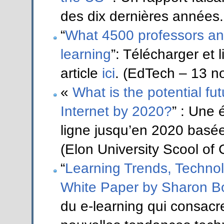
des dix dernières années.
“
What 4500 professors and
learning
”: Télécharger et 
article
ici
. (EdTech – 13 n
«
What is the potential fu
Internet by 2020?
” : Une 
ligne jusqu’en 2020 bas
(Elon University Scool o
“
Learning Trends, Technol
White Paper by Sharon Bo
du e-learning qui consac